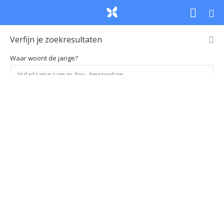
Verfijn je zoekresultaten
Waar woont de jarige?
Loading
Soort feestje
Leeftijd
Prijs per kind
map...
Soort feestje
Leeftijd
Prijs per kind
Kies regio
Kies regio
Zoek
Uitgebreid zoeken
Home
Zoekresultaten