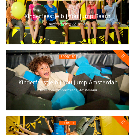
Kinderfeestje bij You Jump Baarn
Kleilandseweg 22, Baarn
SPORTIEF
Kinderfeestje bij You Jump Amsterdam Oost
Daniël Goedkoopstraat 1, Amsterdam
SPORTIEF