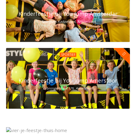
Kinderfeestje bij You Jump Amsterdam
Sportpark Kadoelen 4, Amsterdam
SPORTIEF
Kinderfeestje bij You Jump Amersfoort
Groningerstraat 176, Amersfoort