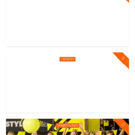
Het Ultieme Kinderfeestje in Haarlem? Vier h
Haarlem
CREATIEF
Graffiti feestje
Flevoparkweg, Amsterdam
TRAMPOLINES