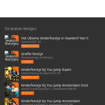
De leukste feestjes
Het Ultieme Kinderfeestje in Haarlem? Vier het bij Stree
Haarlem2051 EG
TRAMPOLINES
Graffiti feestje
Flevoparkweg, Amsterdam
CREATIEF
Kinderfeestje bij You Jump Baarn
Kleilandseweg 22, Baarn3741 GP
TRAMPOLINES
Kinderfeestje bij You Jump Amsterdam Oost
Daniël Goedkoopstraat 1, Amsterdam1096 BD
SPORTIEF
Kinderfeestje bij You Jump Amsterdam
Sportpark Kadoelen 4, Amsterdam1035 NB