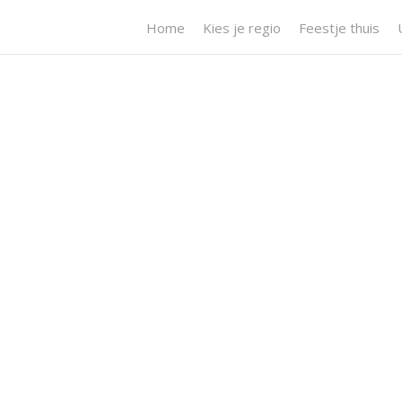
Home
Kies je regio
Feestje thuis