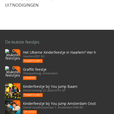
UITNODIGINGEN
De leukste feestjes
Het Ultieme Kinderfeestje in Haarlem? Vier het bij Stree
Haarlem2051 EG
TRAMPOLINES
Graffiti feestje
Flevoparkweg, Amsterdam
CREATIEF
Kinderfeestje bij You Jump Baarn
Kleilandseweg 22, Baarn3741 GP
TRAMPOLINES
Kinderfeestje bij You Jump Amsterdam Oost
Daniël Goedkoopstraat 1, Amsterdam1096 BD
SPORTIEF