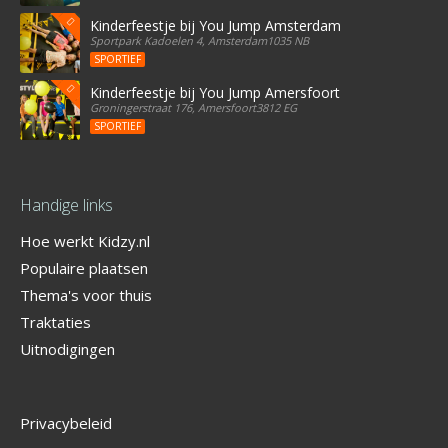
Kinderfeestje bij You Jump Amsterdam
Sportpark Kadoelen 4, Amsterdam1035 NB
SPORTIEF
Kinderfeestje bij You Jump Amersfoort
Groningerstraat 176, Amersfoort3812 EG
SPORTIEF
Handige links
Hoe werkt Kidzy.nl
Populaire plaatsen
Thema's voor thuis
Traktaties
Uitnodigingen
Privacybeleid