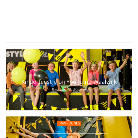
Het Ultieme Kinderfeestje in Haarlem? Vier h
Haarlem
Kinderfeestje bij You Jump Waalwijk
Bachlaan 10, Waalwijk
TRAMPOLINES