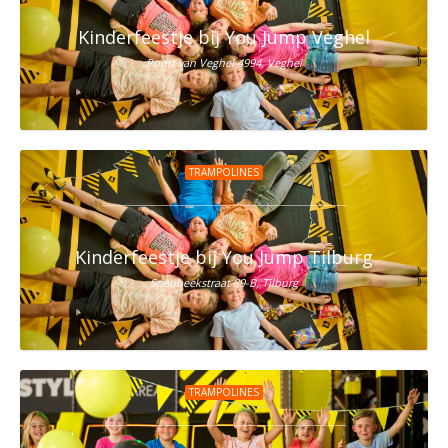
Kinderfeestje bij You Jump Veghel
Poort van Veghel 4994, Veghel
TRAMPOLINES
Kinderfeestje bij You Jump Tilburg
Spaubeekstraat 89-B, Tilburg
TRAMPOLINES